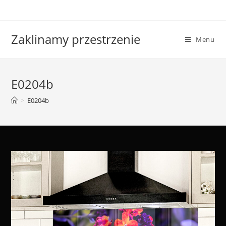
Skip
to
content
Zaklinamy przestrzenie
Menu
E0204b
>
E0204b