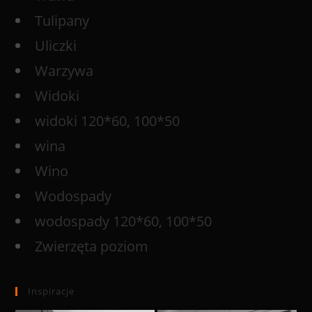
Tulipany
Uliczki
Warzywa
Widoki
widoki 120*60, 100*50
wina
Wino
Wodospady
wodospady 120*60, 100*50
Zwierzęta poziom
Inspiracje