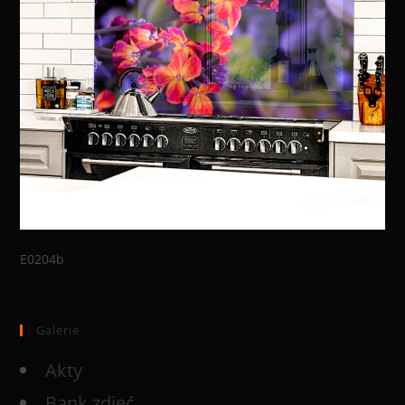
E0204b
Galerie
Akty
Bank zdjęć