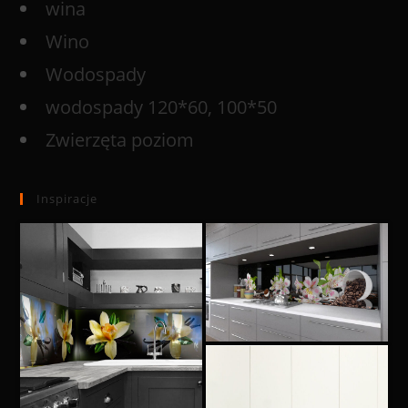
wina
Wino
Wodospady
wodospady 120*60, 100*50
Zwierzęta poziom
Inspiracje