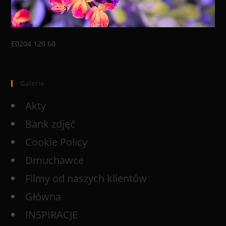
E0204 120 60
Galerie
Akty
Bank zdjęć
Cookie Policy
Dmuchawce
Filmy od naszych klientów
Główna
INSPIRACJE