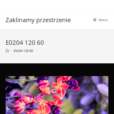
Skip
to
content
Zaklinamy przestrzenie
Menu
E0204 120 60
>
E0204 120 60