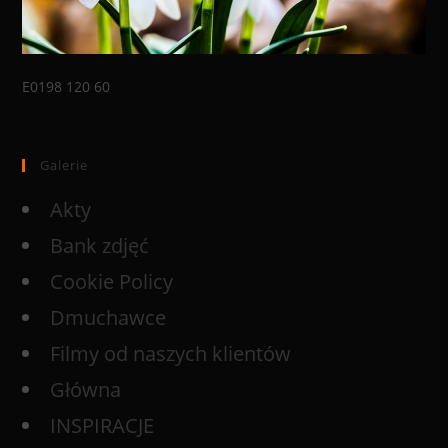
E0198 120 60
Galerie
Akty
Bank zdjęć
Cookie Policy
Dmuchawce
Filmy od naszych klientów
Główna
INSPIRACJE