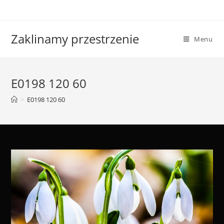
Skip
to
content
Zaklinamy przestrzenie
Menu
E0198 120 60
>
E0198 120 60