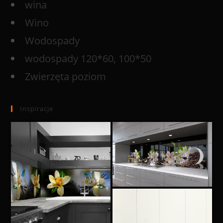
wina
Wino
Wodospady
wodospady 120*60, 100*50
Zwierzęta poziom
Inspiracje