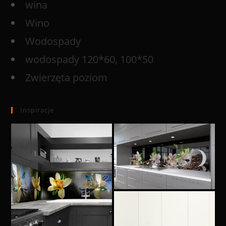
wina
Wino
Wodospady
wodospady 120*60, 100*50
Zwierzęta poziom
Inspiracje