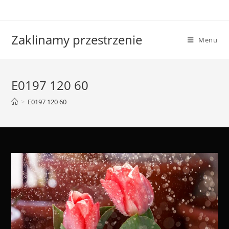
Skip
to
content
Zaklinamy przestrzenie
Menu
E0197 120 60
>
E0197 120 60