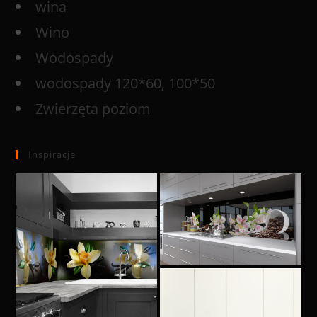
wina
Wino
Wodospady
wodospady 120*60, 100*50
Zwierzęta poziom
Inspiracje