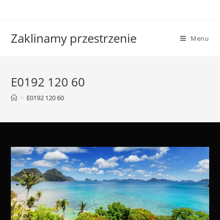
Skip
to
content
Zaklinamy przestrzenie
Menu
E0192 120 60
>
E0192 120 60