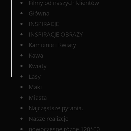
Filmy od naszych klientów
Główna
INSPIRACJE
INSPIRACJE OBRAZY
Kamienie i Kwiaty
Kawa
Kwiaty
Lasy
Maki
Miasta
Najczęstsze pytania.
Nasze realizcje
nowoczesne różne 120*60