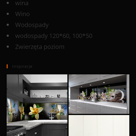
wina
Wino
Wodospady
wodospady 120*60, 100*50
Zwierzęta poziom
Inspiracje