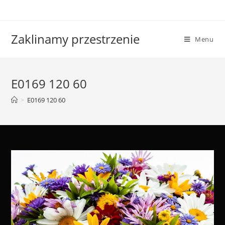
Skip
to
content
Zaklinamy przestrzenie
Menu
E0169 120 60
>
E0169 120 60