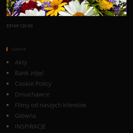
E0169 120 60
Galerie
Akty
Bank zdjęć
Cookie Policy
Dmuchawce
Filmy od naszych klientów
Główna
INSPIRACJE