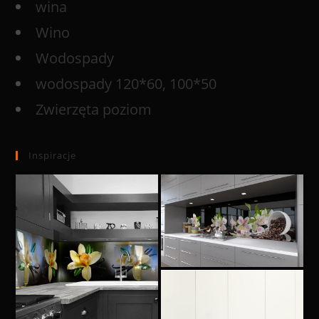
wina
Wino
Wodospady
wodospady 120*60, 100*50
Zwierzęta poziom
Inspiracje