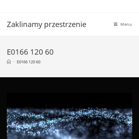
Skip
to
content
Zaklinamy przestrzenie
Menu
E0166 120 60
>
E0166 120 60