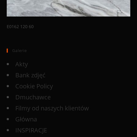
E0162 120 60
Galerie
Akty
Bank zdjęć
Cookie Policy
Dmuchawce
Filmy od naszych klientów
Główna
INSPIRACJE