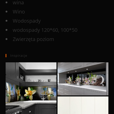
wina
Wino
Wodospady
wodospady 120*60, 100*50
Zwierzęta poziom
Inspiracje