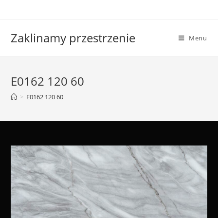
Skip
to
content
Zaklinamy przestrzenie
Menu
E0162 120 60
>
E0162 120 60