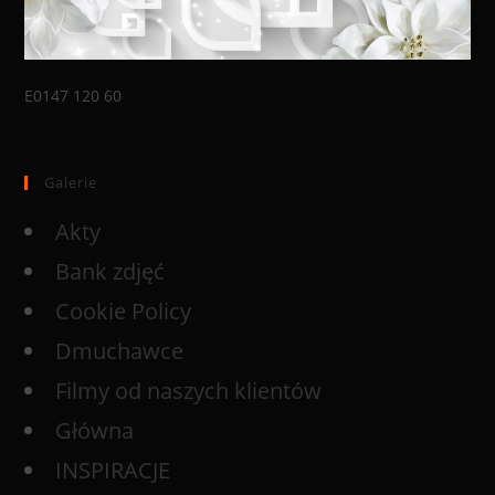
E0147 120 60
Galerie
Akty
Bank zdjęć
Cookie Policy
Dmuchawce
Filmy od naszych klientów
Główna
INSPIRACJE