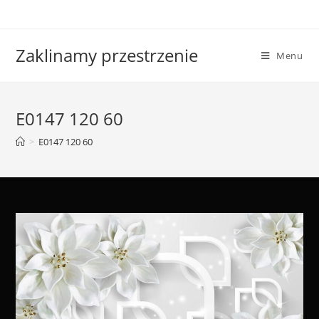
Skip
to
content
Zaklinamy przestrzenie
Menu
E0147 120 60
>
E0147 120 60