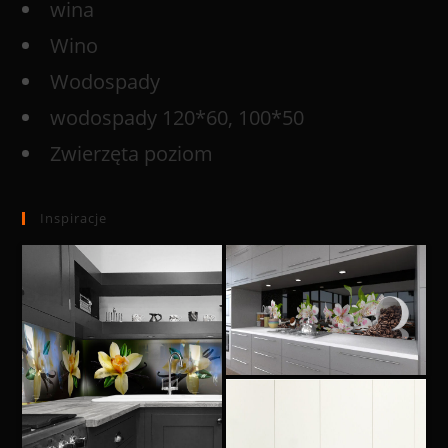
wina
Wino
Wodospady
wodospady 120*60, 100*50
Zwierzęta poziom
Inspiracje