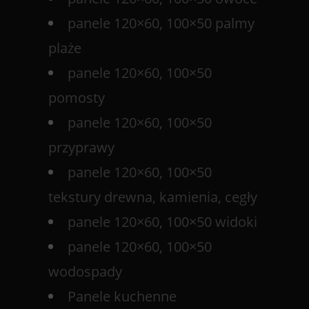
panele 120×60, 100×50 palmy
plaże
panele 120×60, 100×50
pomosty
panele 120×60, 100×50
przyprawy
panele 120×60, 100×50
tekstury drewna, kamienia, cegły
panele 120×60, 100×50 widoki
panele 120×60, 100×50
wodospady
Panele kuchenne