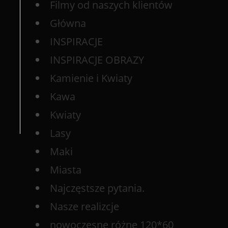
Filmy od naszych klientów
Główna
INSPIRACJE
INSPIRACJE OBRAZY
Kamienie i Kwiaty
Kawa
Kwiaty
Lasy
Maki
Miasta
Najczęstsze pytania.
Nasze realizcje
nowoczesne różne 120*60