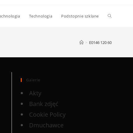
echnologia
Technologia
Podstopnie szklane
>
E0146 120 60
Galerie
Akty
Bank zdjęć
Cookie Policy
Dmuchawce