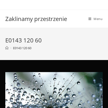
Skip
to
content
Zaklinamy przestrzenie
Menu
E0143 120 60
>
E0143 120 60