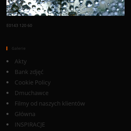
E0143 120 60
Galerie
Akty
Bank zdjęć
Cookie Policy
Dmuchawce
Filmy od naszych klientów
Główna
INSPIRACJE