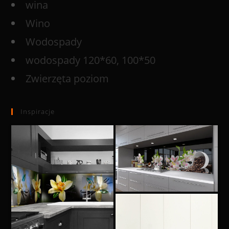
wina
Wino
Wodospady
wodospady 120*60, 100*50
Zwierzęta poziom
Inspiracje