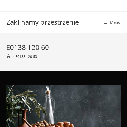
Skip
to
content
Zaklinamy przestrzenie
Menu
E0138 120 60
>
E0138 120 60