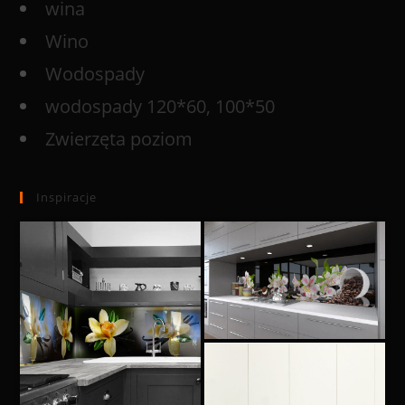
wina
Wino
Wodospady
wodospady 120*60, 100*50
Zwierzęta poziom
Inspiracje