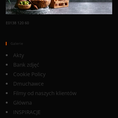
E0138 120 60
Galerie
Akty
Bank zdjęć
Cookie Policy
Dmuchawce
Filmy od naszych klientów
Główna
INSPIRACJE