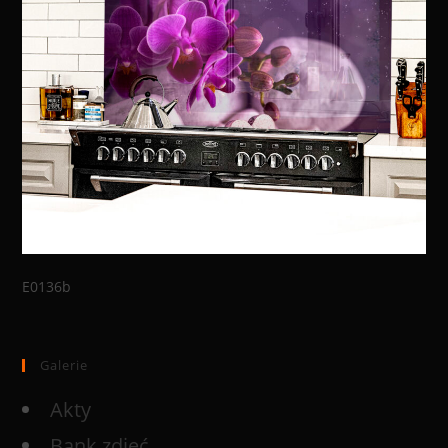
E0136b
Galerie
Akty
Bank zdjęć