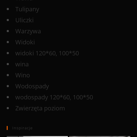
Tulipany
Uliczki
Warzywa
Widoki
widoki 120*60, 100*50
wina
Wino
Wodospady
wodospady 120*60, 100*50
Zwierzęta poziom
Inspiracje