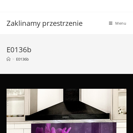
Skip
to
content
Zaklinamy przestrzenie
Menu
E0136b
>
E0136b