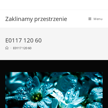
Skip
to
content
Zaklinamy przestrzenie
Menu
E0117 120 60
>
E0117 120 60