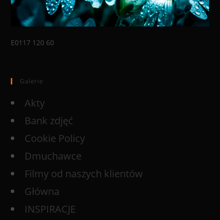
E0117 120 60
Galerie
Akty
Bank zdjęć
Cookie Policy
Dmuchawce
Filmy od naszych klientów
Główna
INSPIRACJE