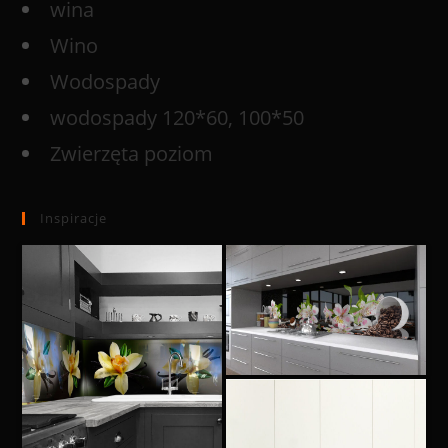
wina
Wino
Wodospady
wodospady 120*60, 100*50
Zwierzęta poziom
Inspiracje