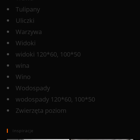
Tulipany
Uliczki
Warzywa
Widoki
widoki 120*60, 100*50
wina
Wino
Wodospady
wodospady 120*60, 100*50
Zwierzęta poziom
Inspiracje