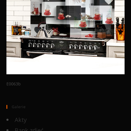
E0063b
Galerie
Akty
Bank zdjęć