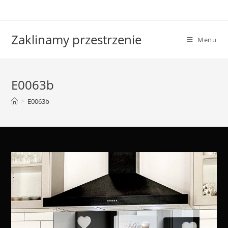
Skip
to
content
Zaklinamy przestrzenie
Menu
E0063b
>
E0063b