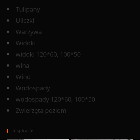
Tulipany
Uliczki
Warzywa
Widoki
widoki 120*60, 100*50
wina
Wino
Wodospady
wodospady 120*60, 100*50
Zwierzęta poziom
Inspiracje