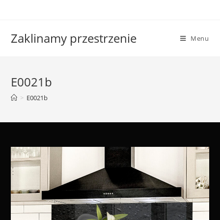
Skip
to
content
Zaklinamy przestrzenie
Menu
E0021b
>
E0021b