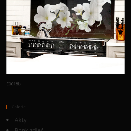
E0018b
Galerie
Akty
Bank zdjęć