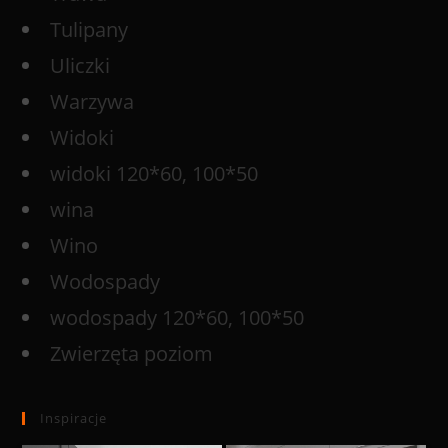
Tulipany
Uliczki
Warzywa
Widoki
widoki 120*60, 100*50
wina
Wino
Wodospady
wodospady 120*60, 100*50
Zwierzęta poziom
Inspiracje