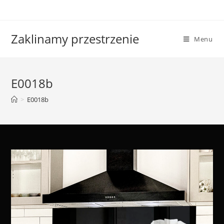
Skip
to
content
Zaklinamy przestrzenie
Menu
E0018b
>
E0018b