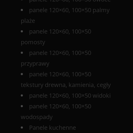
panele 120×60, 100×50 palmy
plaże
panele 120×60, 100×50
pomosty
panele 120×60, 100×50
przyprawy
panele 120×60, 100×50
tekstury drewna, kamienia, cegły
panele 120×60, 100×50 widoki
panele 120×60, 100×50
wodospady
Panele kuchenne