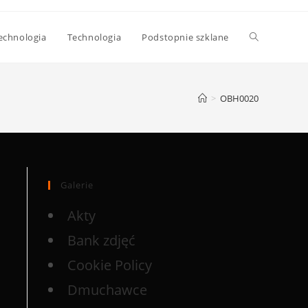
echnologia
Technologia
Podstopnie szklane
>
OBH0020
Galerie
Akty
Bank zdjęć
Cookie Policy
Dmuchawce