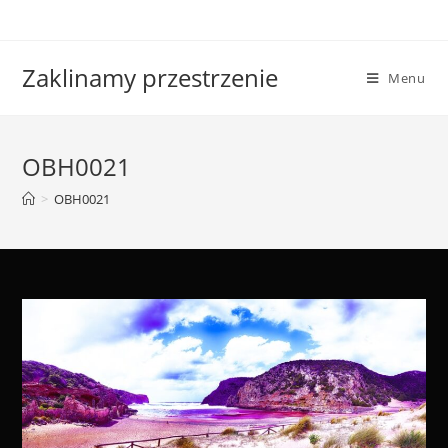
Skip
to
content
Zaklinamy przestrzenie
Menu
OBH0021
>
OBH0021