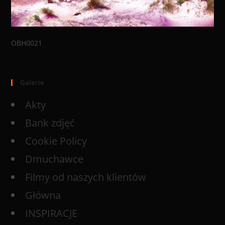
OBH0021
Galerie
Akty
Bank zdjęć
Cookie Policy
Dmuchawce
Filmy od naszych klientów
Główna
INSPIRACJE