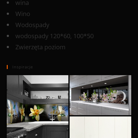
wina
Wino
Wodospady
wodospady 120*60, 100*50
Zwierzęta poziom
Inspiracje