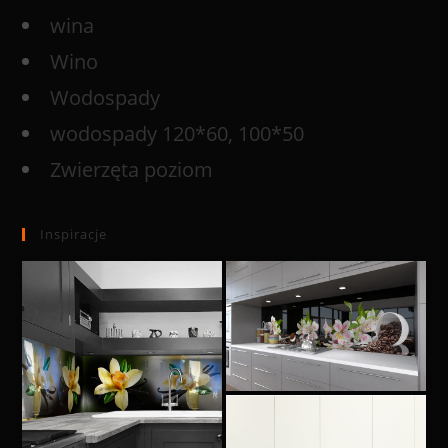
wina
Wino
Wodospady
wodospady 120*60, 100*50
Zwierzęta poziom
Inspiracje