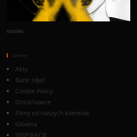
NO0086
Galerie
Akty
Bank zdjęć
Cookie Policy
Dmuchawce
Filmy od naszych klientów
Główna
INSPIRACJE