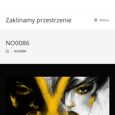
Skip
to
content
Zaklinamy przestrzenie
Menu
NO0086
>
NO0086