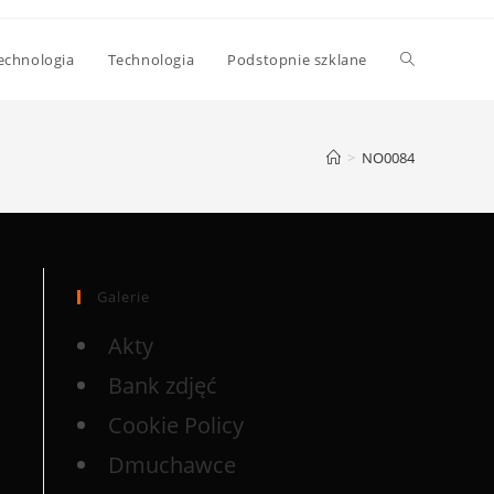
echnologia
Technologia
Podstopnie szklane
>
NO0084
Galerie
Akty
Bank zdjęć
Cookie Policy
Dmuchawce