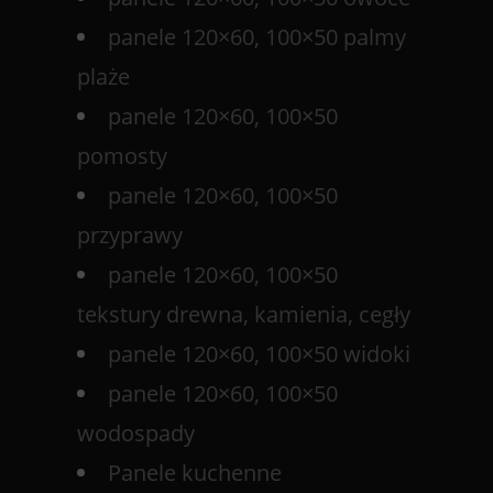
panele 120×60, 100×50 palmy
plaże
panele 120×60, 100×50
pomosty
panele 120×60, 100×50
przyprawy
panele 120×60, 100×50
tekstury drewna, kamienia, cegły
panele 120×60, 100×50 widoki
panele 120×60, 100×50
wodospady
Panele kuchenne