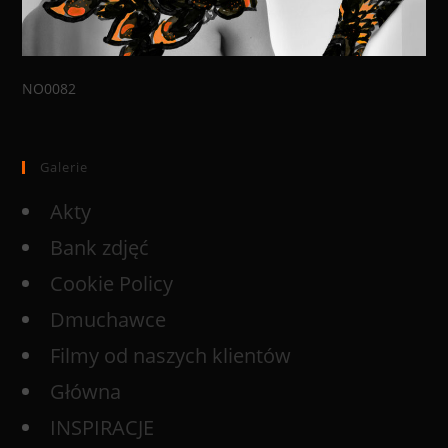
NO0082
Galerie
Akty
Bank zdjęć
Cookie Policy
Dmuchawce
Filmy od naszych klientów
Główna
INSPIRACJE