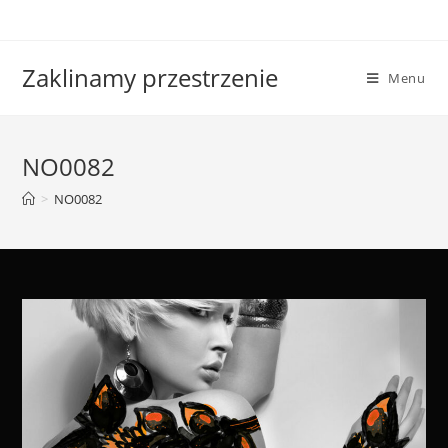
Skip
to
content
Zaklinamy przestrzenie
Menu
NO0082
>
NO0082