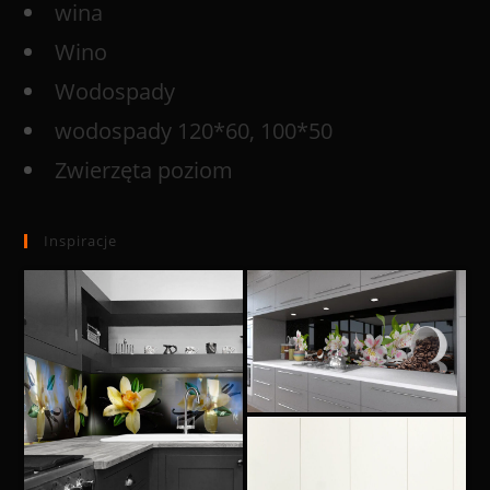
wina
Wino
Wodospady
wodospady 120*60, 100*50
Zwierzęta poziom
Inspiracje