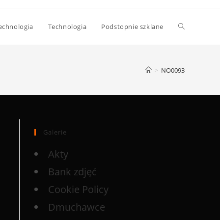
echnologia
Technologia
Podstopnie szklane
>
NO0093
Galerie
Akty
Bank zdjęć
Cookie Policy
Dmuchawce