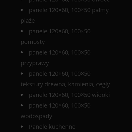
panele 120×60, 100×50 palmy
plaże
panele 120×60, 100×50
pomosty
panele 120×60, 100×50
przyprawy
panele 120×60, 100×50
tekstury drewna, kamienia, cegły
panele 120×60, 100×50 widoki
panele 120×60, 100×50
wodospady
Panele kuchenne