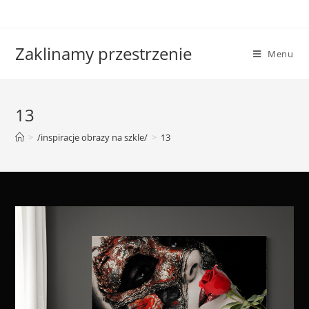
Skip
to
content
Zaklinamy przestrzenie
Menu
13
>
/inspiracje obrazy na szkle/
>
13