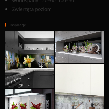
wodospady 120*60, 100*50
Zwierzęta poziom
Inspiracje