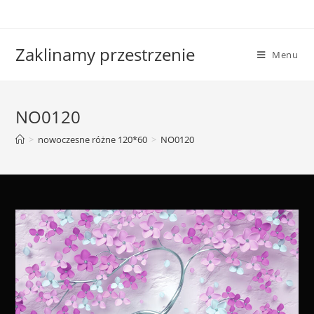
Skip
to
content
Zaklinamy przestrzenie
Menu
NO0120
>
nowoczesne różne 120*60
>
NO0120