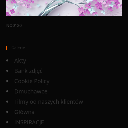
NO0120
Galerie
Akty
Bank zdjęć
Cookie Policy
Dmuchawce
Filmy od naszych klientów
Główna
INSPIRACJE