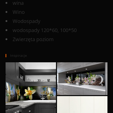
wina
Wino
Wodospady
wodospady 120*60, 100*50
Zwierzęta poziom
Inspiracje