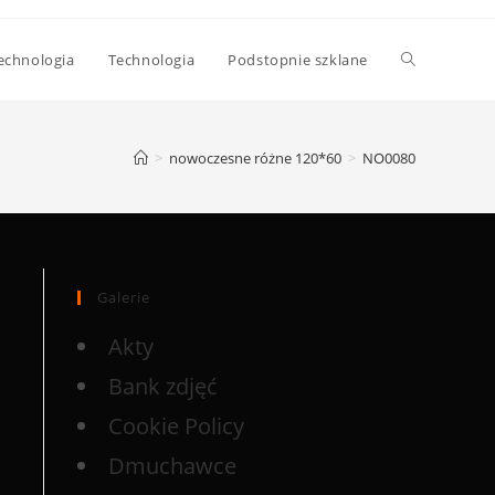
echnologia
Technologia
Podstopnie szklane
>
nowoczesne różne 120*60
>
NO0080
Galerie
Akty
Bank zdjęć
Cookie Policy
Dmuchawce