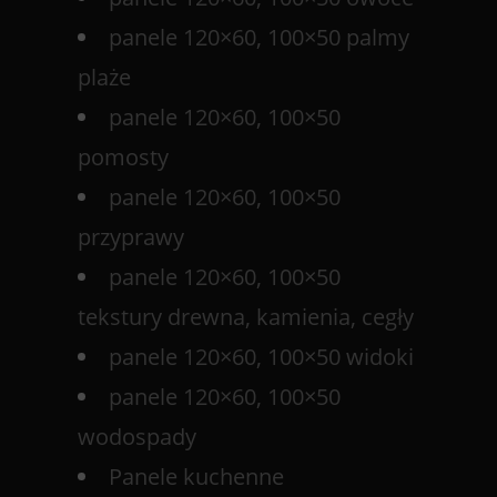
panele 120×60, 100×50 palmy
plaże
panele 120×60, 100×50
pomosty
panele 120×60, 100×50
przyprawy
panele 120×60, 100×50
tekstury drewna, kamienia, cegły
panele 120×60, 100×50 widoki
panele 120×60, 100×50
wodospady
Panele kuchenne