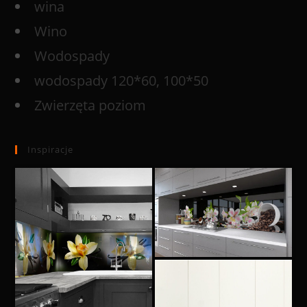
wina
Wino
Wodospady
wodospady 120*60, 100*50
Zwierzęta poziom
Inspiracje