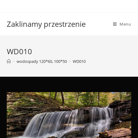
Skip
to
content
Zaklinamy przestrzenie
Menu
WD010
>
wodospady 120*60, 100*50
>
WD010