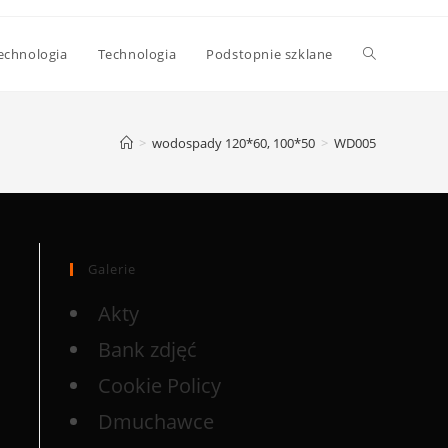
echnologia
Technologia
Podstopnie szklane
>
wodospady 120*60, 100*50
>
WD005
Galerie
Akty
Bank zdjęć
Cookie Policy
Dmuchawce