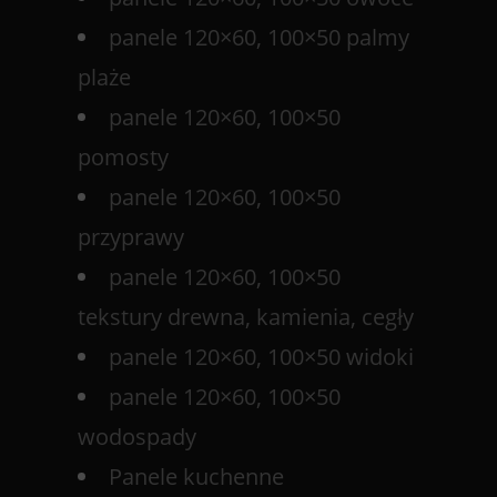
panele 120×60, 100×50 palmy
plaże
panele 120×60, 100×50
pomosty
panele 120×60, 100×50
przyprawy
panele 120×60, 100×50
tekstury drewna, kamienia, cegły
panele 120×60, 100×50 widoki
panele 120×60, 100×50
wodospady
Panele kuchenne