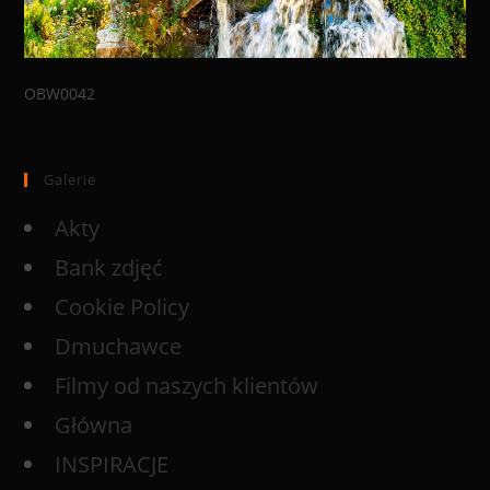
OBW0042
Galerie
Akty
Bank zdjęć
Cookie Policy
Dmuchawce
Filmy od naszych klientów
Główna
INSPIRACJE