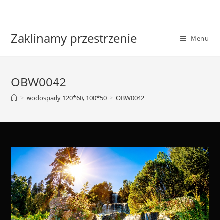
Skip
to
content
Zaklinamy przestrzenie
Menu
OBW0042
>
wodospady 120*60, 100*50
>
OBW0042