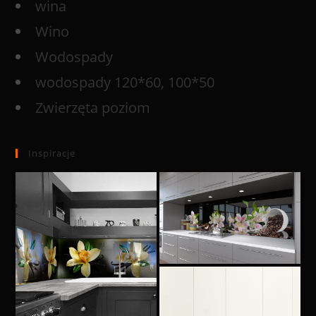
wina
Wino
Wodospady
wodospady 120*60, 100*50
Zwierzęta poziom
Inspiracje