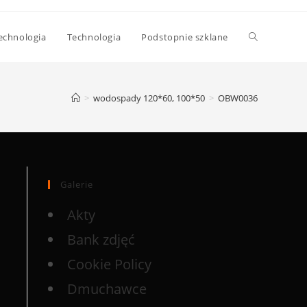
echnologia
Technologia
Podstopnie szklane
>
wodospady 120*60, 100*50
>
OBW0036
Galerie
Akty
Bank zdjęć
Cookie Policy
Dmuchawce