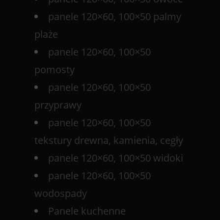
panele 120×60, 100×50 palmy
plaże
panele 120×60, 100×50
pomosty
panele 120×60, 100×50
przyprawy
panele 120×60, 100×50
tekstury drewna, kamienia, cegły
panele 120×60, 100×50 widoki
panele 120×60, 100×50
wodospady
Panele kuchenne