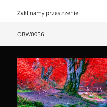
Skip
to
Zaklinamy przestrzenie
content
OBW0036