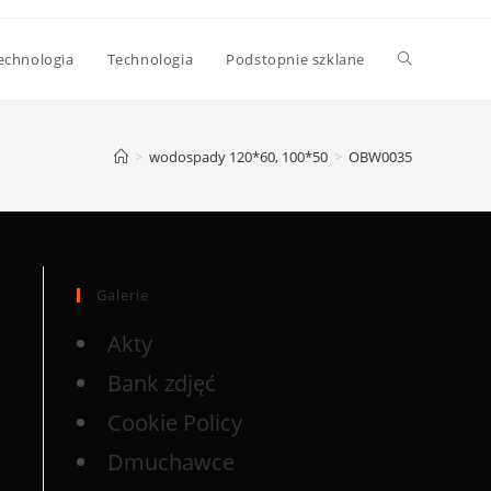
echnologia
Technologia
Podstopnie szklane
>
wodospady 120*60, 100*50
>
OBW0035
Galerie
Akty
Bank zdjęć
Cookie Policy
Dmuchawce