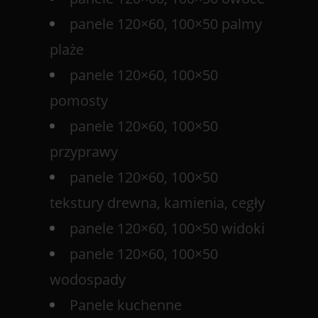
panele 120×60, 100×50 palmy
plaże
panele 120×60, 100×50
pomosty
panele 120×60, 100×50
przyprawy
panele 120×60, 100×50
tekstury drewna, kamienia, cegły
panele 120×60, 100×50 widoki
panele 120×60, 100×50
wodospady
Panele kuchenne