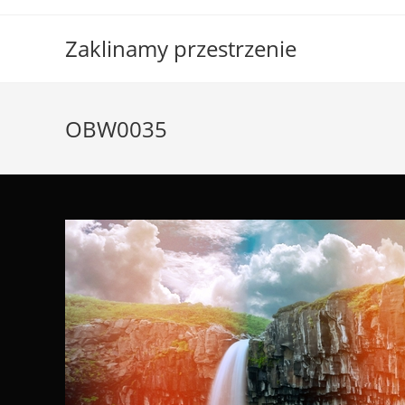
Skip
to
Zaklinamy przestrzenie
content
OBW0035