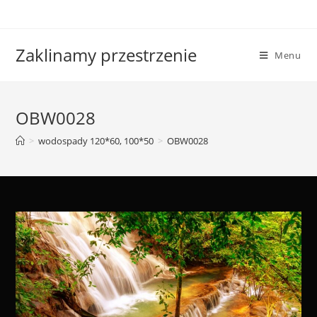
Skip
to
content
Zaklinamy przestrzenie
Menu
OBW0028
>
wodospady 120*60, 100*50
>
OBW0028