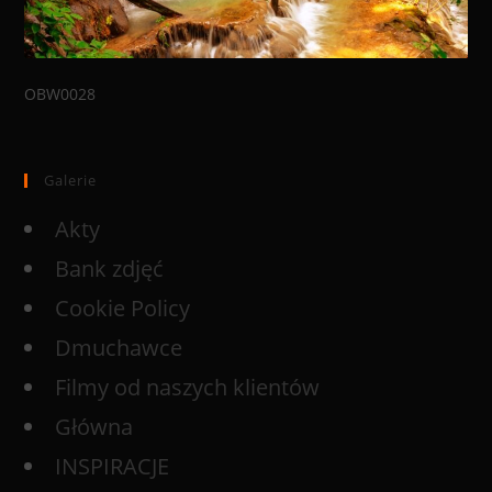
OBW0028
Galerie
Akty
Bank zdjęć
Cookie Policy
Dmuchawce
Filmy od naszych klientów
Główna
INSPIRACJE