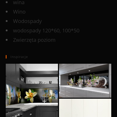
wina
Wino
Wodospady
wodospady 120*60, 100*50
Zwierzęta poziom
Inspiracje