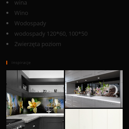
wina
Wino
Wodospady
wodospady 120*60, 100*50
Zwierzęta poziom
Inspiracje