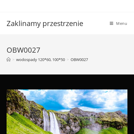
Skip
to
content
Zaklinamy przestrzenie
Menu
OBW0027
>
wodospady 120*60, 100*50
>
OBW0027