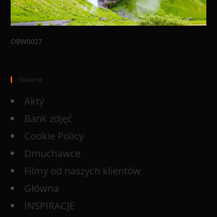
OBW0027
Galerie
Akty
Bank zdjęć
Cookie Policy
Dmuchawce
Filmy od naszych klientów
Główna
INSPIRACJE