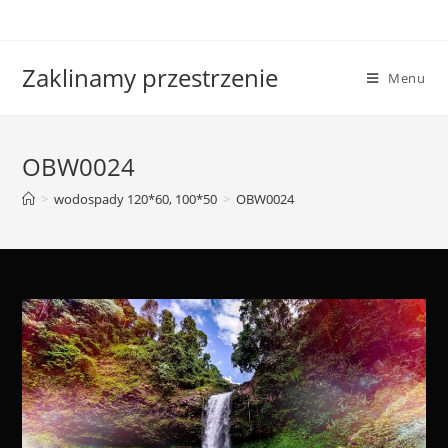
Skip
to
content
Zaklinamy przestrzenie
Menu
OBW0024
>
wodospady 120*60, 100*50
>
OBW0024