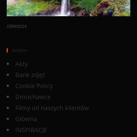
OBW0024
Galerie
Akty
Bank zdjęć
Cookie Policy
Dmuchawce
Filmy od naszych klientów
Główna
INSPIRACJE