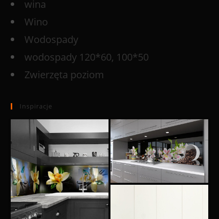
wina
Wino
Wodospady
wodospady 120*60, 100*50
Zwierzęta poziom
Inspiracje