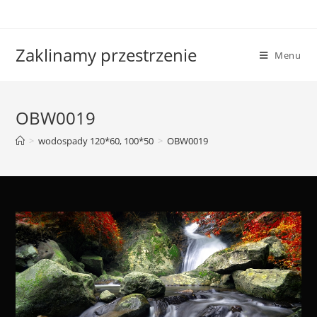
Skip
to
content
Zaklinamy przestrzenie
Menu
OBW0019
>
wodospady 120*60, 100*50
>
OBW0019