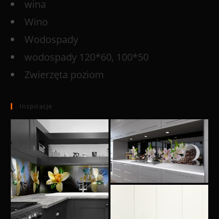
wina
Wino
Wodospady
wodospady 120*60, 100*50
Zwierzęta poziom
Inspiracje