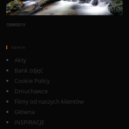
OBW0019
Galerie
Akty
Bank zdjęć
Cookie Policy
Dmuchawce
Filmy od naszych klientów
Główna
INSPIRACJE