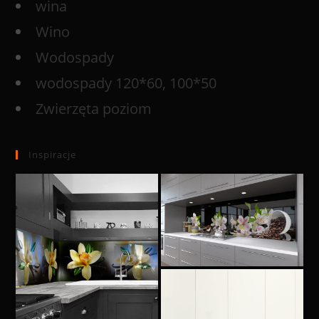
wina
Wino
Wodospady
wodospady 120*60, 100*50
Zwierzęta poziom
Inspiracje