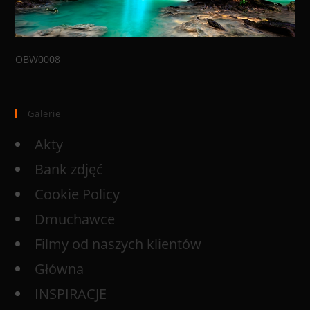
OBW0008
Galerie
Akty
Bank zdjęć
Cookie Policy
Dmuchawce
Filmy od naszych klientów
Główna
INSPIRACJE