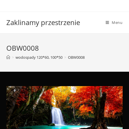
Skip
to
content
Zaklinamy przestrzenie
Menu
OBW0008
>
wodospady 120*60, 100*50
>
OBW0008