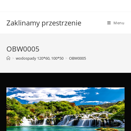
Skip
to
content
Zaklinamy przestrzenie
Menu
OBW0005
>
wodospady 120*60, 100*50
>
OBW0005