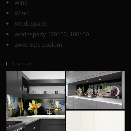
wina
Wino
Wodospady
wodospady 120*60, 100*50
Zwierzęta poziom
Inspiracje