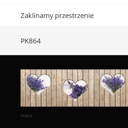
Skip
to
Zaklinamy przestrzenie
content
PK864
PK864