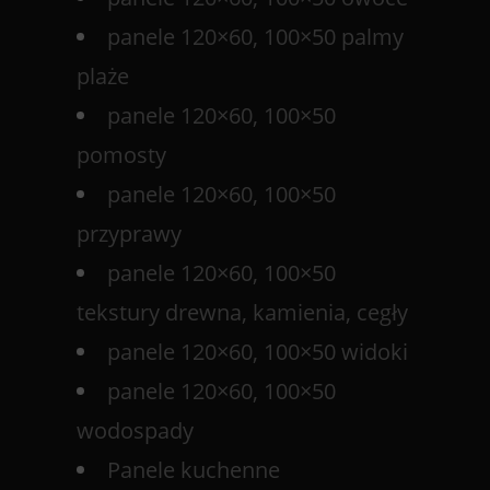
panele 120×60, 100×50 palmy
plaże
panele 120×60, 100×50
pomosty
panele 120×60, 100×50
przyprawy
panele 120×60, 100×50
tekstury drewna, kamienia, cegły
panele 120×60, 100×50 widoki
panele 120×60, 100×50
wodospady
Panele kuchenne