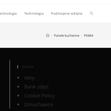
echnologia
Technologia
Podstopnie szklane
>
Panele kuchenne
>
PK864
Galerie
Akty
Bank zdjęć
Cookie Policy
Dmuchawce