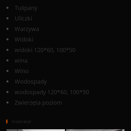
Tulipany
Uliczki
Warzywa
Widoki
widoki 120*60, 100*50
wina
Wino
Wodospady
wodospady 120*60, 100*50
Zwierzęta poziom
Inspiracje