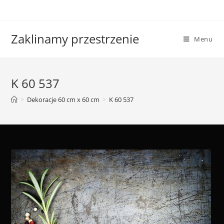
Skip
to
content
Zaklinamy przestrzenie
Menu
K 60 537
>
Dekoracje 60 cm x 60 cm
>
K 60 537