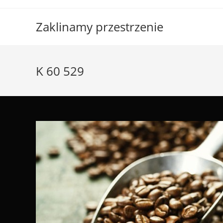
Skip
to
Zaklinamy przestrzenie
content
K 60 529