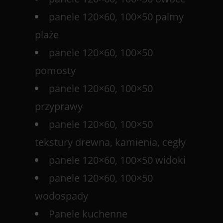
panele 120×60, 100×50 palmy
plaże
panele 120×60, 100×50
pomosty
panele 120×60, 100×50
przyprawy
panele 120×60, 100×50
tekstury drewna, kamienia, cegły
panele 120×60, 100×50 widoki
panele 120×60, 100×50
wodospady
Panele kuchenne