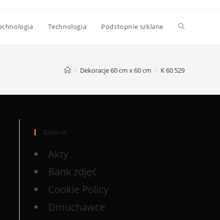
echnologia
Technologia
Podstopnie szklane
>
Dekoracje 60 cm x 60 cm
>
K 60 529
Galerie
Akty
Bank zdjęć
Cookie Policy
Dmuchawce