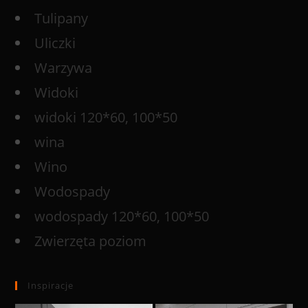
Tulipany
Uliczki
Warzywa
Widoki
widoki 120*60, 100*50
wina
Wino
Wodospady
wodospady 120*60, 100*50
Zwierzęta poziom
Inspiracje