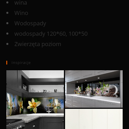
wina
Wino
Wodospady
wodospady 120*60, 100*50
Zwierzęta poziom
Inspiracje