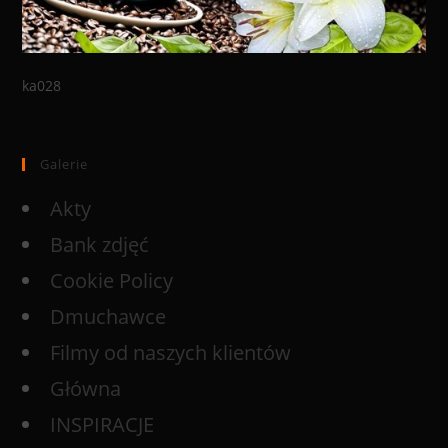
ka028
Galerie
Akty
Bank zdjęć
Cookie Policy
Dmuchawce
Filmy od naszych klientów
Główna
INSPIRACJE