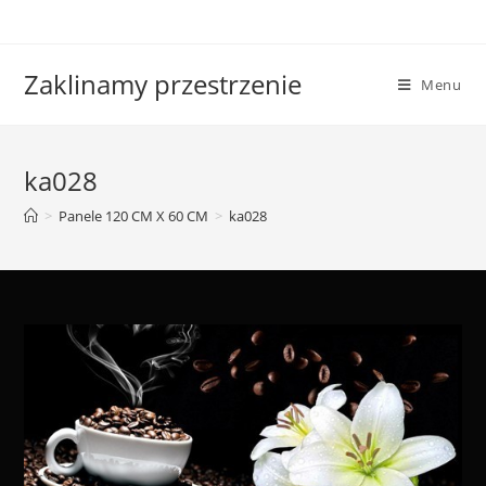
Skip
to
content
Zaklinamy przestrzenie
Menu
ka028
>
Panele 120 CM X 60 CM
>
ka028