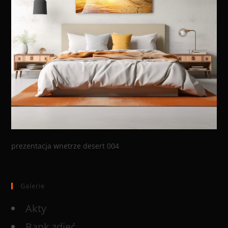
prezentacja wnetrze desert 004
Galerie
Akty
Bank zdjęć