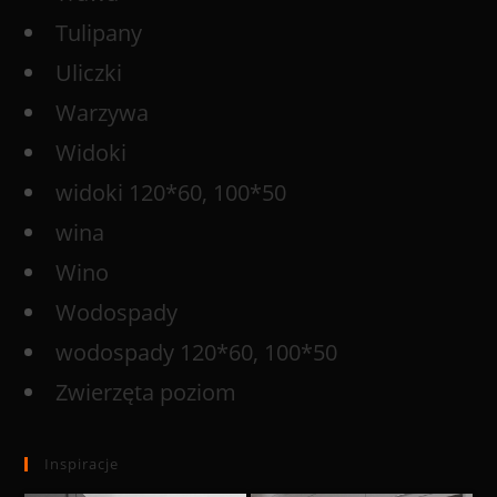
Tulipany
Uliczki
Warzywa
Widoki
widoki 120*60, 100*50
wina
Wino
Wodospady
wodospady 120*60, 100*50
Zwierzęta poziom
Inspiracje