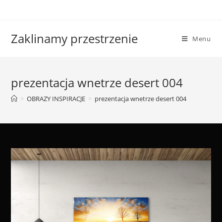
Skip
to
content
Zaklinamy przestrzenie
Menu
prezentacja wnetrze desert 004
>
OBRAZY INSPIRACJE
>
prezentacja wnetrze desert 004