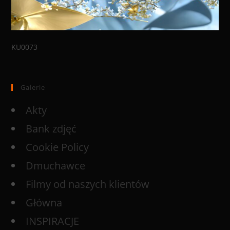
KU0073
Galerie
Akty
Bank zdjęć
Cookie Policy
Dmuchawce
Filmy od naszych klientów
Główna
INSPIRACJE