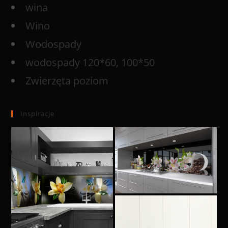
wina
Wino
Wodospady
wodospady 120*60, 100*50
Zwierzęta poziom
Inspiracje