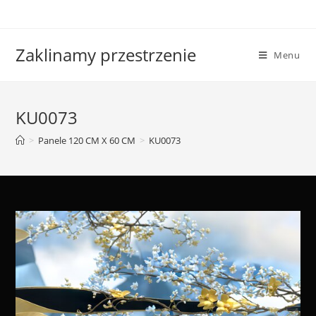
Skip
to
content
Zaklinamy przestrzenie
Menu
KU0073
>
Panele 120 CM X 60 CM
>
KU0073