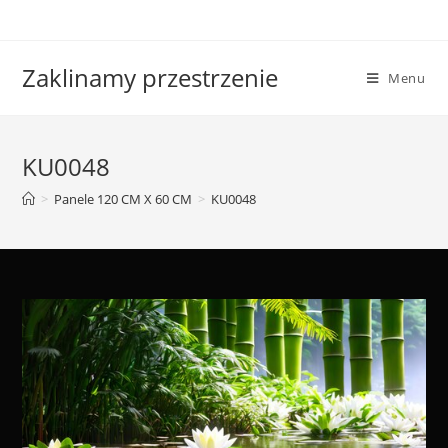
Skip
to
content
Zaklinamy przestrzenie
Menu
KU0048
>
Panele 120 CM X 60 CM
>
KU0048