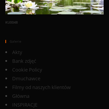
KU0048
Galerie
Akty
Bank zdjęć
Cookie Policy
Dmuchawce
Filmy od naszych klientów
Główna
INSPIRACJE