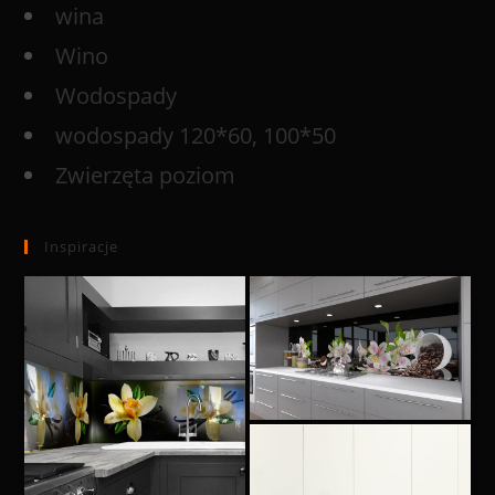
wina
Wino
Wodospady
wodospady 120*60, 100*50
Zwierzęta poziom
Inspiracje