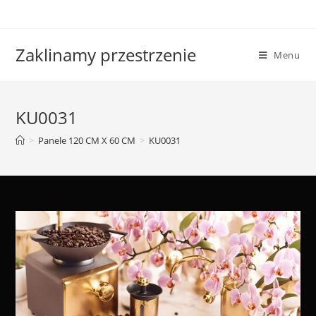
Skip
to
content
Zaklinamy przestrzenie
Menu
KU0031
>
Panele 120 CM X 60 CM
>
KU0031