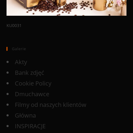
KU0031
Galerie
Akty
Bank zdjęć
Cookie Policy
Dmuchawce
Filmy od naszych klientów
Główna
INSPIRACJE