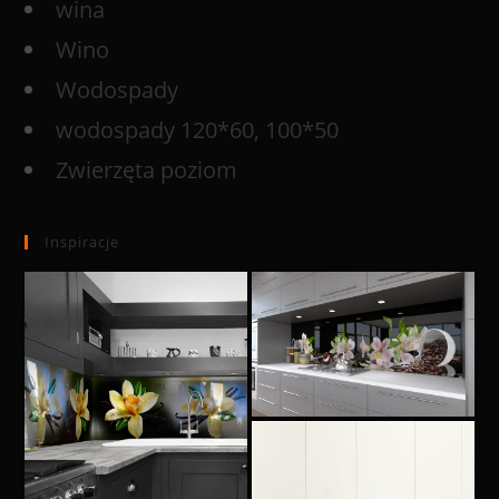
wina
Wino
Wodospady
wodospady 120*60, 100*50
Zwierzęta poziom
Inspiracje