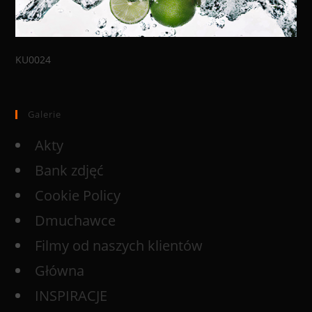
KU0024
Galerie
Akty
Bank zdjęć
Cookie Policy
Dmuchawce
Filmy od naszych klientów
Główna
INSPIRACJE