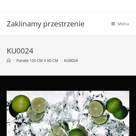
Skip
to
content
Zaklinamy przestrzenie
Menu
KU0024
>
Panele 120 CM X 60 CM
>
KU0024