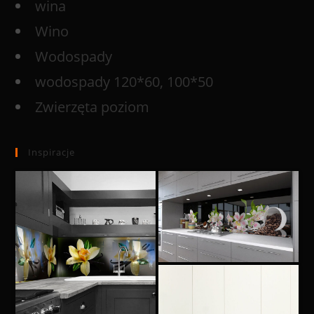
wina
Wino
Wodospady
wodospady 120*60, 100*50
Zwierzęta poziom
Inspiracje