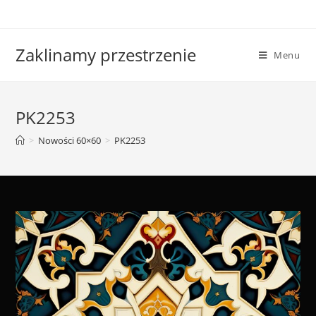
Skip
to
content
Zaklinamy przestrzenie
Menu
PK2253
>
Nowości 60×60
>
PK2253