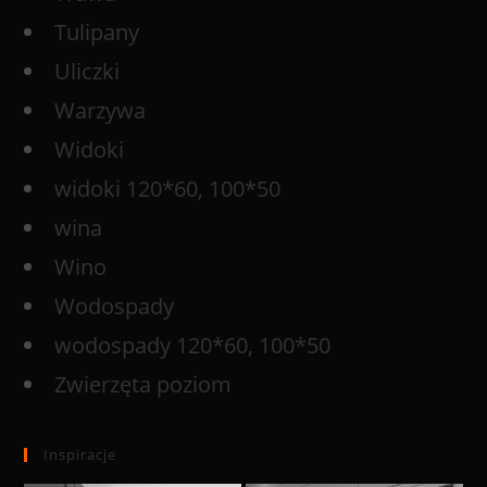
Tulipany
Uliczki
Warzywa
Widoki
widoki 120*60, 100*50
wina
Wino
Wodospady
wodospady 120*60, 100*50
Zwierzęta poziom
Inspiracje